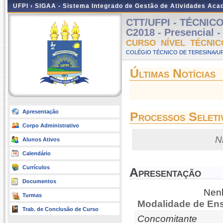
UFPI ›
SIGAA - Sistema Integrado de Gestão de Atividades Ac
CTT/UFPI - TÉCNI
C2018 - Presencial -
CURSO NÍVEL TÉCNIC
COLÉGIO TÉCNICO DE TERESINA/UFP
Últimas Notícias
Apresentação
Processos Seleti
Corpo Administrativo
N
Alunos Ativos
Calendário
Currículos
Apresentação
Documentos
Nenh
Turmas
Modalidade de Ens
Trab. de Conclusão de Curso
Concomitante