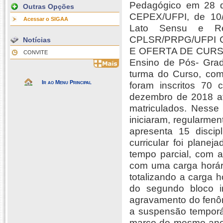
Pedagógico em 28 d
Outras Opções
CEPEX/UFPI, de 10/
Acessar o SIGAA
Lato Sensu e Re
CPLSR/PRPG/UFPI
Notícias
E OFERTA DE CURSO
CONVITE
Ensino de Pós- Grad
turma do Curso, com 
Ir ao Menu Principal
foram inscritos 70 
dezembro de 2018 at
matriculados. Nesse 
iniciaram, regularme
apresenta 15 disci
curricular foi plane
tempo parcial, com a
com uma carga horári
totalizando a carga 
do segundo bloco in
agravamento do fenô
a suspensão temporár
março do mesmo ano 