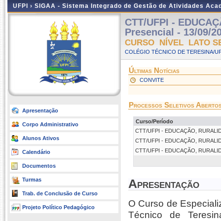
UFPI ›
SIGAA - Sistema Integrado de Gestão de Atividades Ac
CTT/UFPI - EDUCAÇ
Presencial - 13/09/2
CURSO NÍVEL LATO S
COLÉGIO TÉCNICO DE TERESINA/UFP
Últimas Notícias
CONVITE
Processos Seletivos Aberto
Apresentação
Curso/Período
Corpo Administrativo
CTT/UFPI - EDUCAÇÃO, RURALIDADE
Alunos Ativos
CTT/UFPI - EDUCAÇÃO, RURALIDADE
CTT/UFPI - EDUCAÇÃO, RURALIDADE
Calendário
Documentos
Turmas
Apresentação
Trab. de Conclusão de Curso
O Curso de Especiali
Projeto Político Pedagógico
Técnico de Teresi