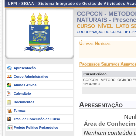
UFPI ›
SIGAA - Sistema Integrado de Gestão de Atividades Ac
CGPCCN - METODOL
NATURAIS - Presenci
CURSO NÍVEL LATO S
COORDENAÇÃO DO CURSO DE CIÊN
Últimas Notícias
Processos Seletivos Aberto
Apresentação
Curso/Período
Corpo Administrativo
CGPCCN - METODOLOGIA DO ENSINO
12/04/2019
Alunos Ativos
Calendário
Documentos
Apresentação
Turmas
Nenh
Trab. de Conclusão de Curso
Área de Conhecim
Projeto Político Pedagógico
Nenhum conteúdo d