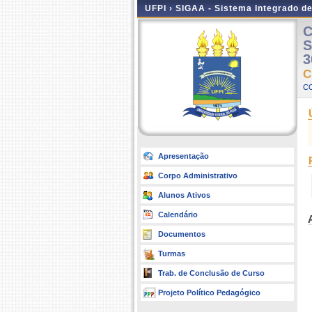
UFPI ›
SIGAA - Sistema Integrado d
C
S
3
C
C
Apresentação
Corpo Administrativo
Alunos Ativos
Calendário
Documentos
Turmas
Trab. de Conclusão de Curso
Projeto Político Pedagógico