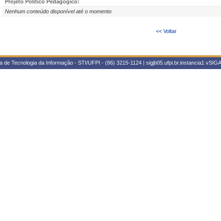
Projeto Político Pedagógico:
Nenhum conteúdo disponível até o momento
<< Voltar
 de Tecnologia da Informação - STI/UFPI - (86) 3215-1124 | sigjb05.ufpi.br.instancia1
vSIGA