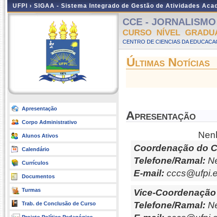
UFPI ›
SIGAA - Sistema Integrado de Gestão de Atividades Ac
CCE - JORNALISMO -
CURSO NÍVEL GRADU
CENTRO DE CIENCIAS DA EDUCACAO
Últimas Notícias
Apresentação
Apresentação
Corpo Administrativo
Nenh
Alunos Ativos
Coordenação do C
Calendário
Telefone/Ramal:
Ne
Currículos
E-mail:
cccs@ufpi.e
Documentos
Turmas
Vice-Coordenação
Telefone/Ramal:
Ne
Trab. de Conclusão de Curso