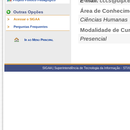
E-mail:
cccs@ufpi.e
Projeto Político Pedagógico
Área de Conhecim
Outras Opções
Ciências Humanas
Acessar o SIGAA
Perguntas Frequentes
Modalidade de Cur
Presencial
Ir ao Menu Principal
SIGAA | Superintendência de Tecnologia da Informação - STI/UF