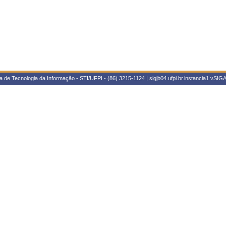
 de Tecnologia da Informação - STI/UFPI - (86) 3215-1124 | sigjb04.ufpi.br.instancia1
vSIGA