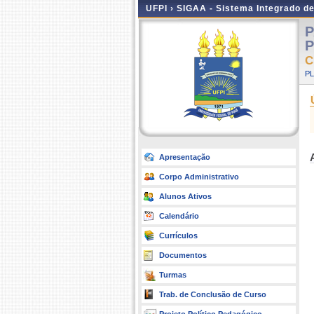
UFPI ›
SIGAA - Sistema Integrado d
P
P
C
P
Apresentação
Corpo Administrativo
Alunos Ativos
Calendário
Currículos
Documentos
Turmas
Trab. de Conclusão de Curso