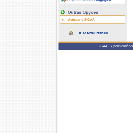
Projeto Político Pedagógico
Outras Opções
Acessar o SIGAA
Ir ao Menu Principal
SIGAA | Superintendência