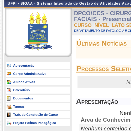
UFPI ›
SIGAA - Sistema Integrado de Gestão de Atividades Ac
DPCO/CCS - CIRUR
FACIAIS - Presencial
CURSO NÍVEL LATO S
DEPARTAMENTO DE PATOLOGIA E C
Últimas Notícias
Apresentação
Processos Seleti
Corpo Administrativo
N
Alunos Ativos
Calendário
Documentos
Apresentação
Turmas
Nenh
Trab. de Conclusão de Curso
Área de Conhecim
Projeto Político Pedagógico
Nenhum conteúdo d