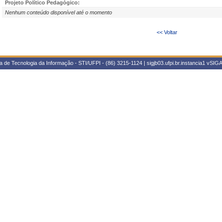
Projeto Político Pedagógico:
Nenhum conteúdo disponível até o momento
<< Voltar
 de Tecnologia da Informação - STI/UFPI - (86) 3215-1124 | sigjb03.ufpi.br.instancia1
vSIGA