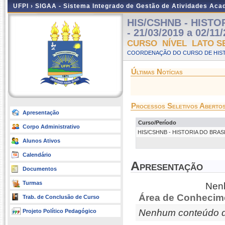
UFPI ›
SIGAA - Sistema Integrado de Gestão de Atividades Ac
HIS/CSHNB - HISTOR
- 21/03/2019 a 02/11
CURSO NÍVEL LATO S
COORDENAÇÃO DO CURSO DE HISTÓ
Últimas Notícias
Processos Seletivos Aberto
Apresentação
Curso/Período
Corpo Administrativo
HIS/CSHNB - HISTORIA DO BRASIL (
Alunos Ativos
Calendário
Apresentação
Documentos
Turmas
Nenh
Área de Conhecim
Trab. de Conclusão de Curso
Nenhum conteúdo d
Projeto Político Pedagógico