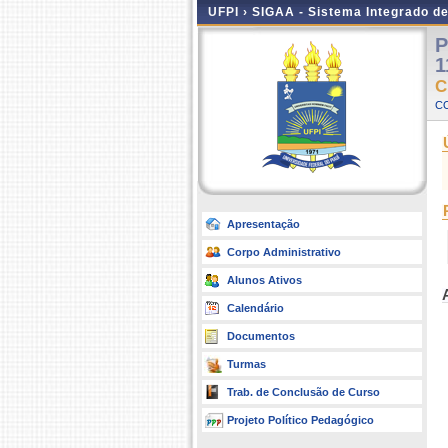
UFPI ›
SIGAA - Sistema Integrado d
P
1
C
C
Apresentação
Corpo Administrativo
Alunos Ativos
Calendário
Documentos
Turmas
Trab. de Conclusão de Curso
Projeto Político Pedagógico