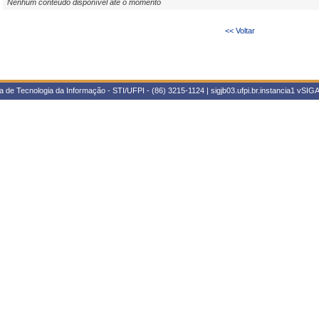
Nenhum conteúdo disponível até o momento
<< Voltar
 de Tecnologia da Informação - STI/UFPI - (86) 3215-1124 | sigjb03.ufpi.br.instancia1
vSIGA