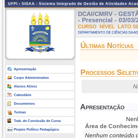
UFPI ›
SIGAA - Sistema Integrado de Gestão de Atividades Ac
DCAI/CMRV - GES
- Presencial - 03/03
CURSO NÍVEL LATO S
DEPARTAMENTO DE CIÊNCIAS DA AD
Últimas Notícias
Apresentação
Processos Seleti
Corpo Administrativo
N
Alunos Ativos
Calendário
Documentos
Apresentação
Turmas
Nenh
Trab. de Conclusão de Curso
Área de Conhecim
Projeto Político Pedagógico
Nenhum conteúdo d