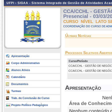
UFPI ›
SIGAA - Sistema Integrado de Gestão de Atividades Ac
CCA/CCHL - GESTÃ
Presencial - 03/03/2
CURSO NÍVEL LATO S
COORDENAÇÃO DO CURSO DE ADMI
Últimas Notícias
Processos Seletivos Aberto
Apresentação
Curso/Período
Corpo Administrativo
CCA/CCHL - GESTÃO DE NEGÓCIO E
Alunos Ativos
CCA/CCHL - GESTÃO DE NEGÓCIO E
Calendário
Documentos
Apresentação
Turmas
Nenh
Trab. de Conclusão de Curso
Área de Conhecim
Projeto Político Pedagógico
Nenhum conteúdo d