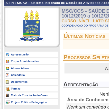
UFPI ›
SIGAA - Sistema Integrado de Gestão de Atividades Ac
MSC/CCS - SAÚDE D
10/12/2019 a 10/12/2
CURSO NÍVEL LATO S
COORDENAÇÃO DO PROGRAMA DE P
Últimas Notícias
Apresentação
Processos Seleti
Corpo Administrativo
N
Alunos Ativos
Calendário
Documentos
Apresentação
Turmas
Nenh
Trab. de Conclusão de Curso
Área de Conhecim
Projeto Político Pedagógico
Nenhum conteúdo d