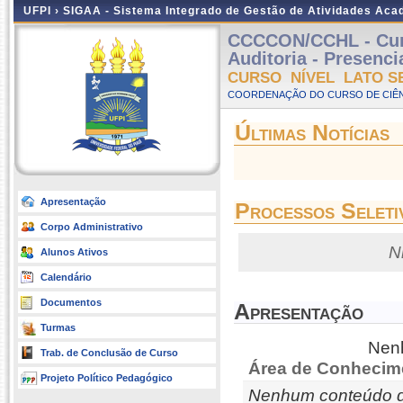
UFPI ›
SIGAA - Sistema Integrado de Gestão de Atividades Ac
CCCCON/CCHL - Curs
Auditoria - Presenci
CURSO NÍVEL LATO S
COORDENAÇÃO DO CURSO DE CIÊN
Últimas Notícias
Apresentação
Processos Seleti
Corpo Administrativo
N
Alunos Ativos
Calendário
Documentos
Apresentação
Turmas
Nenh
Trab. de Conclusão de Curso
Área de Conhecim
Projeto Político Pedagógico
Nenhum conteúdo d