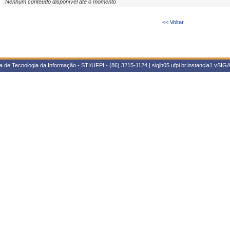
Nenhum conteúdo disponível até o momento
<< Voltar
 de Tecnologia da Informação - STI/UFPI - (86) 3215-1124 | sigjb05.ufpi.br.instancia1
vSIGA