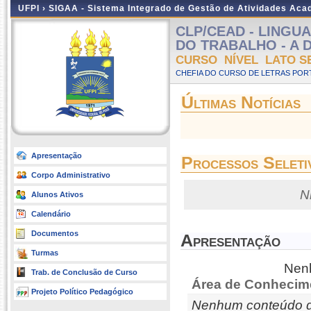
UFPI ›
SIGAA - Sistema Integrado de Gestão de Atividades Ac
CLP/CEAD - LINGU
DO TRABALHO - A Dis
CURSO NÍVEL LATO S
CHEFIA DO CURSO DE LETRAS POR
Últimas Notícias
Apresentação
Processos Seleti
Corpo Administrativo
N
Alunos Ativos
Calendário
Documentos
Apresentação
Turmas
Nenh
Trab. de Conclusão de Curso
Área de Conhecim
Projeto Político Pedagógico
Nenhum conteúdo d