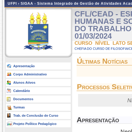
UFPI ›
SIGAA - Sistema Integrado de Gestão de Atividades Ac
CFL/CEAD - E
HUMANAS E SO
DO TRABALHO - 
01/03/2024
CURSO NÍVEL LATO S
CHEFIA DO CURSO DE FILOSOFIA/C
Últimas Notícias
Apresentação
Corpo Administrativo
Alunos Ativos
Processos Seleti
Calendário
Documentos
N
Turmas
Trab. de Conclusão de Curso
Apresentação
Projeto Político Pedagógico
Nenh