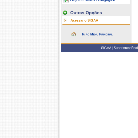
Projeto Político Pedagógico
Outras Opções
Acessar o SIGAA
Ir ao Menu Principal
SIGAA | Superintendência