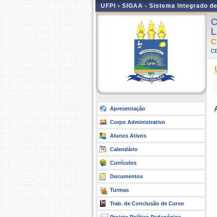
UFPI ›
SIGAA - Sistema Integrado d
C
L
C
CE
Apresentação
Corpo Administrativo
Alunos Ativos
Calendário
Currículos
Documentos
Turmas
Trab. de Conclusão de Curso