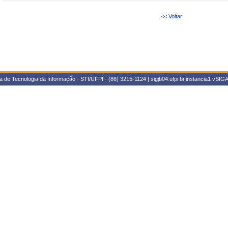
<< Voltar
 de Tecnologia da Informação - STI/UFPI - (86) 3215-1124 | sigjb04.ufpi.br.instancia1
vSIGA