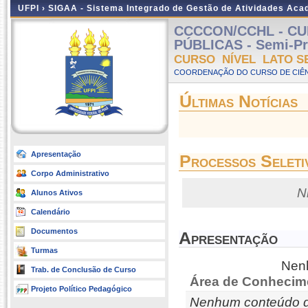
UFPI ›
SIGAA - Sistema Integrado de Gestão de Atividades Ac
CCCCON/CCHL - CU
PÚBLICAS - Semi-Pre
CURSO NÍVEL LATO S
COORDENAÇÃO DO CURSO DE CIÊN
Últimas Notícias
Apresentação
Processos Seleti
Corpo Administrativo
N
Alunos Ativos
Calendário
Documentos
Apresentação
Turmas
Nenh
Trab. de Conclusão de Curso
Área de Conhecim
Projeto Político Pedagógico
Nenhum conteúdo d