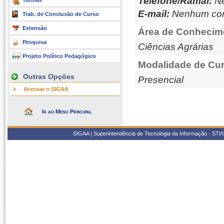
Telefone/Ramal:
Ne
Turmas
E-mail:
Nenhum con
Trab. de Conclusão de Curso
Extensão
Área de Conhecim
Pesquisa
Ciências Agrárias
Projeto Político Pedagógico
Modalidade de Cur
Outras Opções
Presencial
Acessar o SIGAA
Ir ao Menu Principal
SIGAA | Superintendência de Tecnologia da Informação - STI/UF