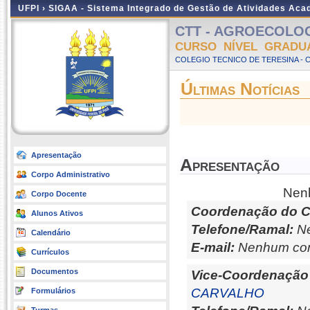
UFPI ›
SIGAA - Sistema Integrado de Gestão de Atividades Ac
CTT - AGROECOLOGIA
CURSO NÍVEL GRADU
COLEGIO TECNICO DE TERESINA - 
Últimas Notícias
Apresentação
Apresentação
Corpo Administrativo
Nenh
Corpo Docente
Coordenação do C
Alunos Ativos
Telefone/Ramal:
Ne
Calendário
E-mail:
Nenhum con
Currículos
Documentos
Vice-Coordenação
CARVALHO
Formulários