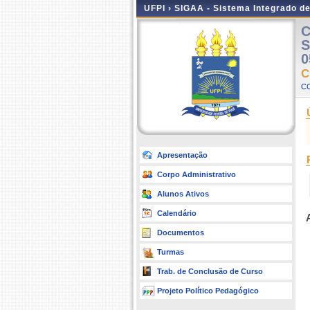
UFPI ›
SIGAA - Sistema Integrado d
C
S
0
C
C
Apresentação
Corpo Administrativo
Alunos Ativos
Calendário
Documentos
Turmas
Trab. de Conclusão de Curso
Projeto Político Pedagógico