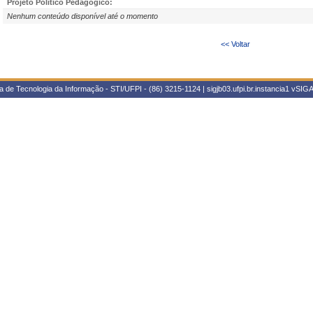
Projeto Político Pedagógico:
Nenhum conteúdo disponível até o momento
<< Voltar
 de Tecnologia da Informação - STI/UFPI - (86) 3215-1124 | sigjb03.ufpi.br.instancia1
vSIGA