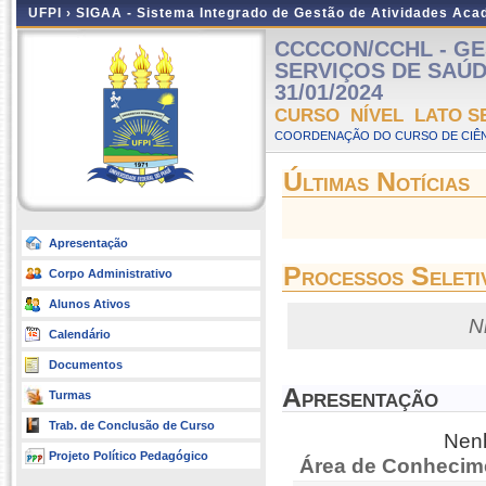
UFPI ›
SIGAA - Sistema Integrado de Gestão de Atividades Ac
CCCCON/CCHL - GE
SERVIÇOS DE SAÚDE (
31/01/2024
CURSO NÍVEL LATO S
COORDENAÇÃO DO CURSO DE CIÊN
Últimas Notícias
Apresentação
Processos Seleti
Corpo Administrativo
Alunos Ativos
N
Calendário
Documentos
Apresentação
Turmas
Trab. de Conclusão de Curso
Nenh
Projeto Político Pedagógico
Área de Conhecim