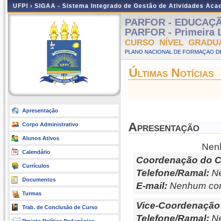
UFPI ›
SIGAA - Sistema Integrado de Gestão de Atividades Ac
PARFOR - EDUCAÇÃO 
PARFOR - Primeira L
CURSO NÍVEL GRADU
PLANO NACIONAL DE FORMAÇAO DE
Últimas Notícias
Apresentação
Apresentação
Corpo Administrativo
Alunos Ativos
Nenh
Calendário
Coordenação do C
Currículos
Telefone/Ramal:
Ne
Documentos
E-mail:
Nenhum con
Turmas
Vice-Coordenação
Trab. de Conclusão de Curso
Telefone/Ramal:
Ne