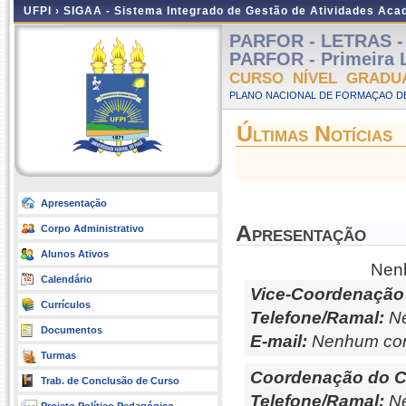
UFPI ›
SIGAA - Sistema Integrado de Gestão de Atividades Ac
PARFOR - LETRAS - L
PARFOR - Primeira L
CURSO NÍVEL GRADU
PLANO NACIONAL DE FORMAÇAO DE
Últimas Notícias
Apresentação
Apresentação
Corpo Administrativo
Alunos Ativos
Nenh
Calendário
Vice-Coordenação
Currículos
Telefone/Ramal:
Ne
Documentos
E-mail:
Nenhum con
Turmas
Coordenação do C
Trab. de Conclusão de Curso
Telefone/Ramal:
Ne