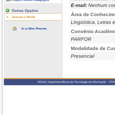
Projeto Político Pedagógico
E-mail:
Nenhum con
Outras Opções
Área de Conhecim
Acessar o SIGAA
Lingüística, Letras 
Ir ao Menu Principal
Convênio Acadêmi
PARFOR
Modalidade de Cur
Presencial
SIGAA | Superintendência de Tecnologia da Informação - STI/UF