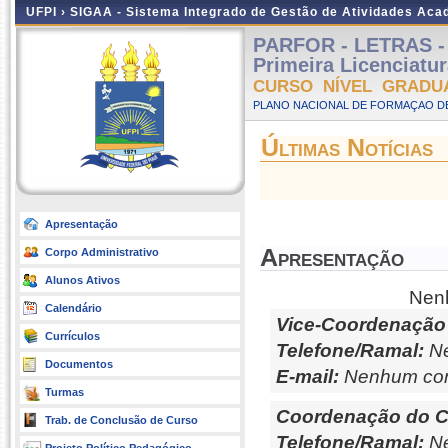
UFPI ›
SIGAA - Sistema Integrado de Gestão de Atividades Ac
PARFOR - LETRAS - L
Primeira Licenciatu
CURSO NÍVEL GRADU
PLANO NACIONAL DE FORMAÇAO DE
Últimas Notícias
Apresentação
Apresentação
Corpo Administrativo
Alunos Ativos
Nenh
Calendário
Vice-Coordenação
Currículos
Telefone/Ramal:
Ne
Documentos
E-mail:
Nenhum con
Turmas
Coordenação do C
Trab. de Conclusão de Curso
Telefone/Ramal:
Ne