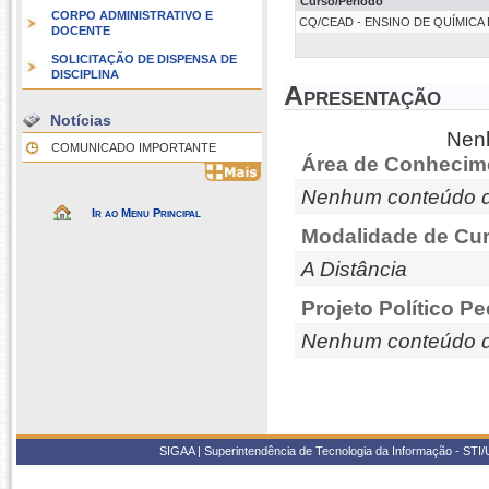
Curso/Período
CORPO ADMINISTRATIVO E
CQ/CEAD - ENSINO DE QUÍMICA E S
DOCENTE
SOLICITAÇÃO DE DISPENSA DE
DISCIPLINA
Apresentação
Notícias
Nenh
COMUNICADO IMPORTANTE
Área de Conhecim
Nenhum conteúdo d
Ir ao Menu Principal
Modalidade de Cur
A Distância
Projeto Político P
Nenhum conteúdo d
SIGAA | Superintendência de Tecnologia da Informação - STI/UF