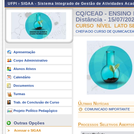
UFPI ›
SIGAA - Sistema Integrado de Gestão de Atividades Ac
CQ/CEAD - ENSINO 
Distância - 15/07/20
CURSO NÍVEL LATO S
CHEFIA DO CURSO DE QUIMICA/CEA
Apresentação
Corpo Administrativo
Alunos Ativos
Calendário
Documentos
Turmas
Trab. de Conclusão de Curso
Últimas Notícias
COMUNICADO IMPORTANTE
Projeto Político Pedagógico
Outras Opções
Processos Seletivos Aberto
Acessar o SIGAA