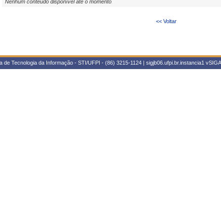
Nenhum conteúdo disponível até o momento
<< Voltar
 de Tecnologia da Informação - STI/UFPI - (86) 3215-1124 | sigjb06.ufpi.br.instancia1
vSIGA