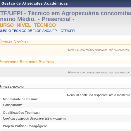
e Gestão de Atividades Acadêmicas
TF/UFPI - Técnico em Agropecuária concomita
nsino Médio. - Presencial -
URSO NÍVEL TÉCNICO
LÉGIO TÉCNICO DE FLORIANO/UFPI - CTF/UFPI
Últimas Notícias
Nenhum conteúdo disponível até o momento
Processos Seletivos Abertos
Nenhum conteúdo disponível até o momento
Apresentação
Nenhum conteúdo disponível até o momento
Modalidade de Ensino:
Concomitante
Qualificações Técnicas:
Nenhum conteúdo disponível até o momento
Projeto Político Pedagógico: