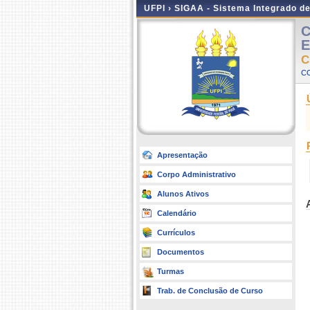
UFPI ›
SIGAA - Sistema Integrado d
C
E
C
CO
Apresentação
Corpo Administrativo
Alunos Ativos
Calendário
Currículos
Documentos
Turmas
Trab. de Conclusão de Curso