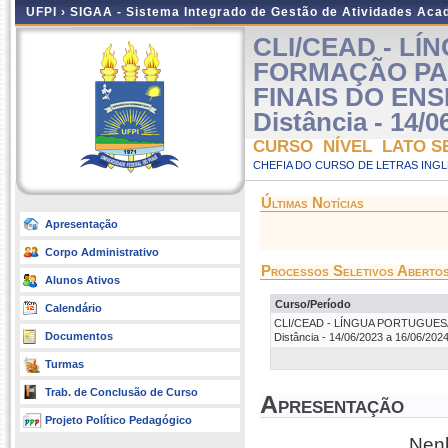
UFPI ›
SIGAA - Sistema Integrado de Gestão de Atividades Ac
CLI/CEAD - L
FORMAÇÃO PA
FINAIS DO EN
Distância - 14/0
CURSO NÍVEL LATO S
CHEFIA DO CURSO DE LETRAS INGLE
Últimas Notícias
Apresentação
Corpo Administrativo
Processos Seletivos Aberto
Alunos Ativos
Curso/Período
Calendário
CLI/CEAD - LÍNGUA PORTUGUES
Documentos
Distância - 14/06/2023 a 16/06/202
Turmas
Trab. de Conclusão de Curso
Apresentação
Projeto Político Pedagógico
Nenh