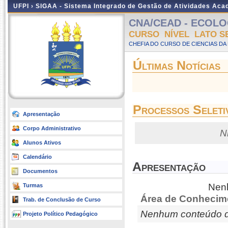
UFPI ›
SIGAA - Sistema Integrado de Gestão de Atividades Ac
CNA/CEAD - ECOLOGIA
CURSO NÍVEL LATO S
CHEFIA DO CURSO DE CIENCIAS DA
Últimas Notícias
Processos Seleti
Apresentação
Corpo Administrativo
N
Alunos Ativos
Calendário
Apresentação
Documentos
Nenh
Turmas
Área de Conhecim
Trab. de Conclusão de Curso
Nenhum conteúdo d
Projeto Político Pedagógico