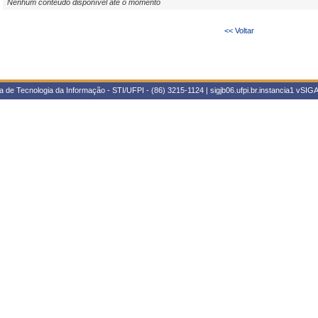
Nenhum conteúdo disponível até o momento
<< Voltar
 de Tecnologia da Informação - STI/UFPI - (86) 3215-1124 | sigjb06.ufpi.br.instancia1
vSIGA