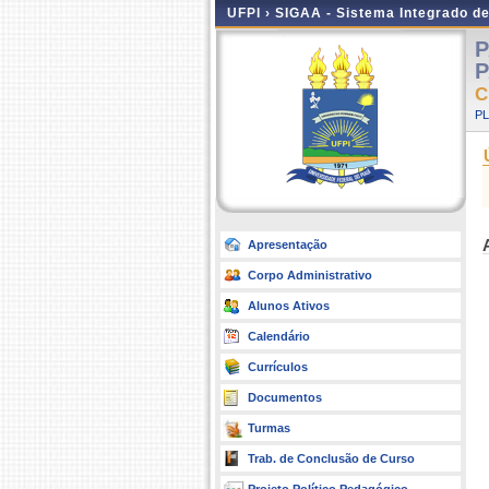
UFPI ›
SIGAA - Sistema Integrado d
P
P
C
P
Apresentação
Corpo Administrativo
Alunos Ativos
Calendário
Currículos
Documentos
Turmas
Trab. de Conclusão de Curso