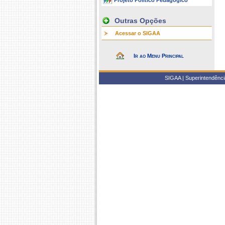
Projeto Político Pedagógico
Outras Opções
Acessar o SIGAA
Ir ao Menu Principal
SIGAA | Superintendência