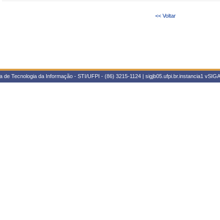
<< Voltar
 de Tecnologia da Informação - STI/UFPI - (86) 3215-1124 | sigjb05.ufpi.br.instancia1
vSIGA