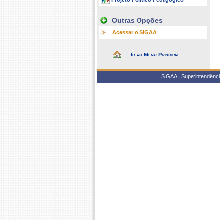
Projeto Político Pedagógico
Outras Opções
Acessar o SIGAA
Ir ao Menu Principal
SIGAA | Superintendência