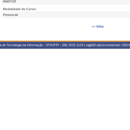
PARFOR
Modalidade de Curso:
Presencial
<< Voltar
 de Tecnologia da Informação - STI/UFPI - (86) 3215-1124 | sigjb05.ufpi.br.instancia1
vSIGA