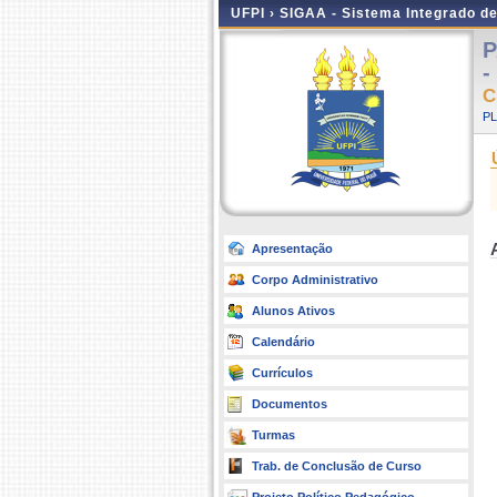
UFPI ›
SIGAA - Sistema Integrado d
P
-
C
P
Apresentação
Corpo Administrativo
Alunos Ativos
Calendário
Currículos
Documentos
Turmas
Trab. de Conclusão de Curso