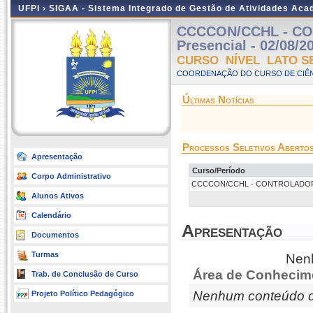
UFPI ›
SIGAA - Sistema Integrado de Gestão de Atividades Ac
CCCCON/CCHL - CON
Presencial - 02/08/2
CURSO NÍVEL LATO S
COORDENAÇÃO DO CURSO DE CIÊN
Últimas Notícias
Processos Seletivos Aberto
Apresentação
Curso/Período
Corpo Administrativo
CCCCON/CCHL - CONTROLADORIA E A
Alunos Ativos
Calendário
Apresentação
Documentos
Turmas
Nenh
Área de Conhecim
Trab. de Conclusão de Curso
Nenhum conteúdo d
Projeto Político Pedagógico