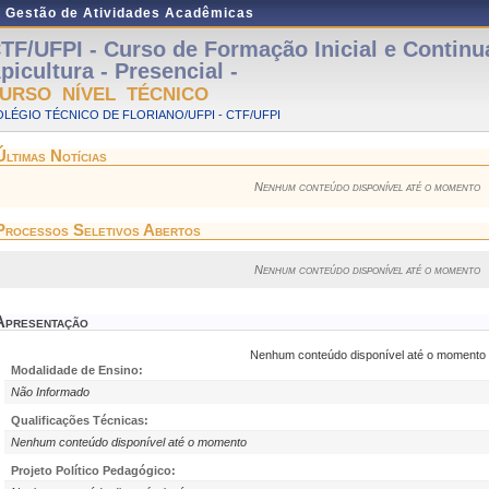
e Gestão de Atividades Acadêmicas
TF/UFPI - Curso de Formação Inicial e Contin
picultura - Presencial -
URSO NÍVEL TÉCNICO
LÉGIO TÉCNICO DE FLORIANO/UFPI - CTF/UFPI
Últimas Notícias
Nenhum conteúdo disponível até o momento
Processos Seletivos Abertos
Nenhum conteúdo disponível até o momento
Apresentação
Nenhum conteúdo disponível até o momento
Modalidade de Ensino:
Não Informado
Qualificações Técnicas:
Nenhum conteúdo disponível até o momento
Projeto Político Pedagógico: