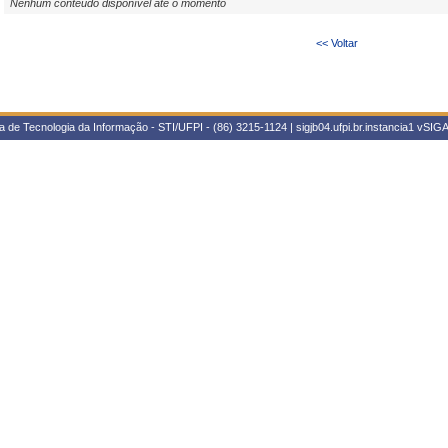
Nenhum conteúdo disponível até o momento
<< Voltar
 de Tecnologia da Informação - STI/UFPI - (86) 3215-1124 | sigjb04.ufpi.br.instancia1
vSIGA