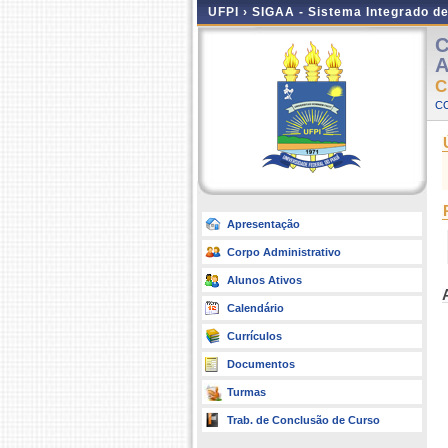
UFPI ›
SIGAA - Sistema Integrado d
C
A
C
CO
Apresentação
Corpo Administrativo
Alunos Ativos
Calendário
Currículos
Documentos
Turmas
Trab. de Conclusão de Curso