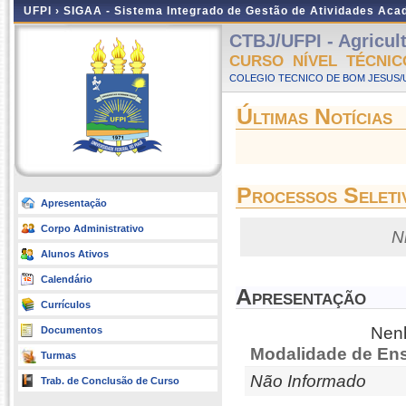
UFPI ›
SIGAA - Sistema Integrado de Gestão de Atividades Ac
CTBJ/UFPI - Agricult
CURSO NÍVEL TÉCNIC
COLEGIO TECNICO DE BOM JESUS/UF
Últimas Notícias
Processos Seleti
Apresentação
Corpo Administrativo
N
Alunos Ativos
Calendário
Apresentação
Currículos
Nenh
Documentos
Modalidade de Ens
Turmas
Não Informado
Trab. de Conclusão de Curso