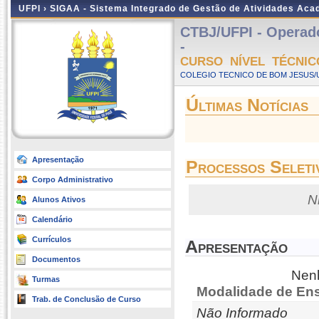
UFPI ›
SIGAA - Sistema Integrado de Gestão de Atividades Ac
CTBJ/UFPI - Operado
-
CURSO NÍVEL TÉCNIC
COLEGIO TECNICO DE BOM JESUS/UF
Últimas Notícias
Apresentação
Processos Seleti
Corpo Administrativo
N
Alunos Ativos
Calendário
Currículos
Apresentação
Documentos
Nenh
Turmas
Modalidade de Ens
Trab. de Conclusão de Curso
Não Informado