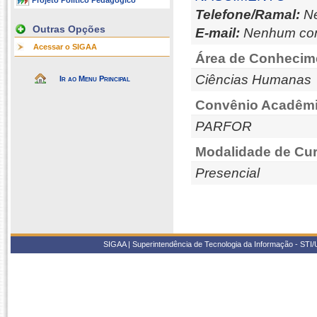
Projeto Político Pedagógico
Telefone/Ramal:
Ne
Outras Opções
E-mail:
Nenhum con
Acessar o SIGAA
Área de Conhecim
Ciências Humanas
Ir ao Menu Principal
Convênio Acadêmi
PARFOR
Modalidade de Cur
Presencial
SIGAA | Superintendência de Tecnologia da Informação - STI/UF