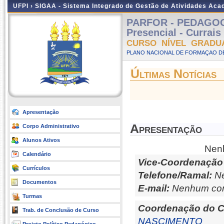
UFPI ›
SIGAA - Sistema Integrado de Gestão de Atividades Ac
PARFOR - PEDAGOG
Presencial - Currais
CURSO NÍVEL GRADU
PLANO NACIONAL DE FORMAÇAO DE
Últimas Notícias
Apresentação
Apresentação
Corpo Administrativo
Alunos Ativos
Nenh
Calendário
Vice-Coordenação
Currículos
Telefone/Ramal:
Ne
Documentos
E-mail:
Nenhum con
Turmas
Coordenação do C
Trab. de Conclusão de Curso
NASCIMENTO