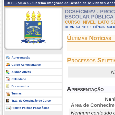
UFPI ›
SIGAA - Sistema Integrado de Gestão de Atividades Ac
DCSE/CMRV - PRO
ESCOLAR PÚBLICA - P
CURSO NÍVEL LATO S
DEPARTAMENTO DE CIÊNCIAS SOCI
Últimas Notícias
Apresentação
Processos Seleti
Corpo Administrativo
N
Alunos Ativos
Calendário
Documentos
Apresentação
Turmas
Nenh
Trab. de Conclusão de Curso
Área de Conhecim
Projeto Político Pedagógico
Nenhum conteúdo d