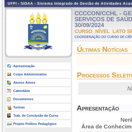
UFPI ›
SIGAA - Sistema Integrado de Gestão de Atividades Ac
CCCCON/CCHL - GE
SERVIÇOS DE SAÚDE 
30/09/2024
CURSO NÍVEL LATO S
COORDENAÇÃO DO CURSO DE CIÊN
Últimas Notícias
Apresentação
Processos Seleti
Corpo Administrativo
Alunos Ativos
N
Calendário
Documentos
Apresentação
Turmas
Trab. de Conclusão de Curso
Nenh
Projeto Político Pedagógico
Área de Conhecim