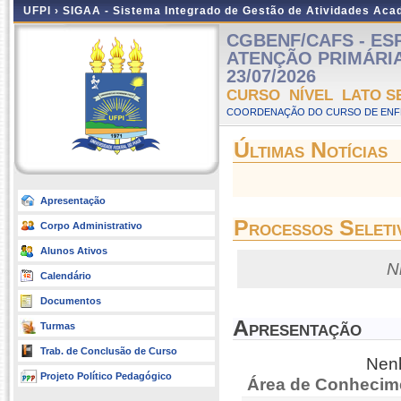
UFPI ›
SIGAA - Sistema Integrado de Gestão de Atividades Ac
CGBENF/CAFS - E
ATENÇÃO PRIMÁRIA E
23/07/2026
CURSO NÍVEL LATO S
COORDENAÇÃO DO CURSO DE ENF
Últimas Notícias
Apresentação
Processos Seleti
Corpo Administrativo
Alunos Ativos
N
Calendário
Documentos
Apresentação
Turmas
Trab. de Conclusão de Curso
Nenh
Projeto Político Pedagógico
Área de Conhecim