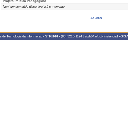
Projeto Político Pedagógico:
Nenhum conteúdo disponível até o momento
<< Voltar
 de Tecnologia da Informação - STI/UFPI - (86) 3215-1124 | sigjb04.ufpi.br.instancia1
vSIGA