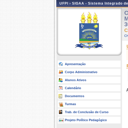
UFPI ›
SIGAA - Sistema Integrado d
C
M
3
C
C
Apresentação
Corpo Administrativo
Alunos Ativos
Calendário
Documentos
Turmas
Trab. de Conclusão de Curso
Projeto Político Pedagógico