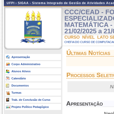
UFPI ›
SIGAA - Sistema Integrado de Gestão de Atividades Ac
CCC/CEAD - 
ESPECIALIZAD
MATEMÁTICA - A
21/02/2025 a 21/
CURSO NÍVEL LATO S
CHEFIA DO CURSO DE COMPUTACAO
Últimas Notícias
Apresentação
Corpo Administrativo
Alunos Ativos
Processos Seleti
Calendário
Documentos
N
Turmas
Trab. de Conclusão de Curso
Apresentação
Projeto Político Pedagógico
Nenh