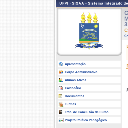
UFPI ›
SIGAA - Sistema Integrado d
C
M
3
C
C
Apresentação
Corpo Administrativo
Alunos Ativos
Calendário
Documentos
Turmas
Trab. de Conclusão de Curso
Projeto Político Pedagógico