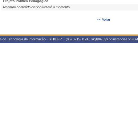
Projeto Político Pedagógico:
Nenhum conteúdo disponível até o momento
<< Voltar
 de Tecnologia da Informação - STI/UFPI - (86) 3215-1124 | sigjb04.ufpi.br.instancia1
vSIGA