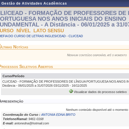
e Gestão de Atividades Acadêmicas
LI/CEAD - FORMAÇÃO DE PROFESSORES DE 
ORTUGUESA NOS ANOS INICIAIS DO ENSINO
UNDAMENTAL - A Distância - 06/01/2025 a 31/0
URSO NÍVEL LATO SENSU
EFIA DO CURSO DE LETRAS INGLES/CEAD - CLI/CEAD
Últimas Notícias
Nenhum conteúdo disponível até o momento
Processos Seletivos Abertos
Curso/Período
CLI/CEAD - FORMAÇÃO DE PROFESSORES DE LÍNGUA PORTUGUESA NOS ANOS INI
Distância - 06/01/2025 a 31/07/2026 03/11/2025 - 16/11/2025
Visualizar dados do processo seletivo
Apresentação
Nenhum conteúdo disponível até o momento
Coordenação do Curso :
ANTONIA EDNA BRITO
Telefone/Ramal:
9461-0168
E-mail:
antonedna@hotmail.com