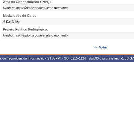
Área de Conhecimento CNPQ:
Nenhum conteúdo disponível até o momento
Modalidade de Curso:
A Distância
Projeto Político Pedagógico:
Nenhum conteúdo disponível até o momento
<< Voltar
 de Tecnologia da Informação - STI/UFPI - (86) 3215-1124 | sigjb03.ufpi.br.instancia1
vSIGA