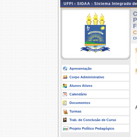
UFPI ›
SIGAA - Sistema Integrado d
C
P
F
C
CH
Apresentação
Corpo Administrativo
Alunos Ativos
Calendário
Documentos
Turmas
Trab. de Conclusão de Curso
Projeto Político Pedagógico