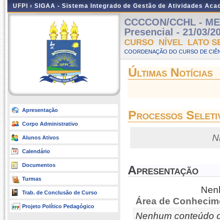
UFPI ›
SIGAA - Sistema Integrado de Gestão de Atividades Ac
CCCCON/CCHL - ME
Presencial - 21/03/2
CURSO NÍVEL LATO S
COORDENAÇÃO DO CURSO DE CIÊN
Últimas Notícias
Apresentação
Processos Seleti
Corpo Administrativo
N
Alunos Ativos
Calendário
Documentos
Apresentação
Turmas
Nenh
Trab. de Conclusão de Curso
Área de Conhecim
Projeto Político Pedagógico
Nenhum conteúdo d