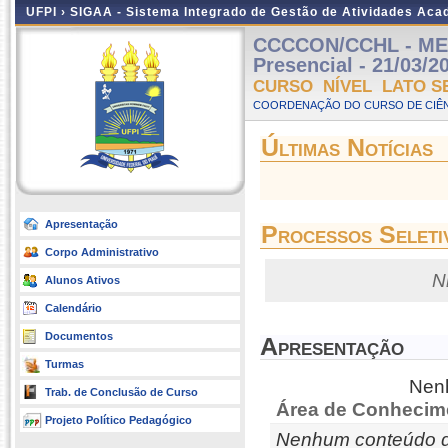
UFPI ›
SIGAA - Sistema Integrado de Gestão de Atividades Ac
CCCCON/CCHL - ME
Presencial - 21/03/2
CURSO NÍVEL LATO S
COORDENAÇÃO DO CURSO DE CIÊN
Últimas Notícias
Apresentação
Processos Seleti
Corpo Administrativo
N
Alunos Ativos
Calendário
Documentos
Apresentação
Turmas
Nenh
Trab. de Conclusão de Curso
Área de Conhecim
Projeto Político Pedagógico
Nenhum conteúdo d