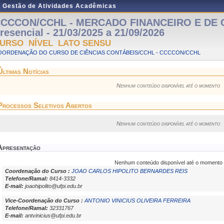
e Gestão de Atividades Acadêmicas
CCCON/CCHL - MERCADO FINANCEIRO E DE C
resencial - 21/03/2025 a 21/09/2026
URSO NÍVEL LATO SENSU
OORDENAÇÃO DO CURSO DE CIÊNCIAS CONTÁBEIS/CCHL - CCCCON/CCHL
Últimas Notícias
Nenhum conteúdo disponível até o momento
Processos Seletivos Abertos
Nenhum conteúdo disponível até o momento
Apresentação
Nenhum conteúdo disponível até o momento
Coordenação do Curso :
JOAO CARLOS HIPOLITO BERNARDES REIS
Telefone/Ramal:
8414-3332
E-mail:
joaohipolito@ufpi.edu.br
Vice-Coordenação do Curso :
ANTONIO VINICIUS OLIVEIRA FERREIRA
Telefone/Ramal:
32331767
E-mail:
antvinicius@ufpi.edu.br