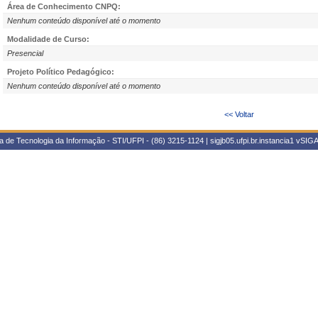
Área de Conhecimento CNPQ:
Nenhum conteúdo disponível até o momento
Modalidade de Curso:
Presencial
Projeto Político Pedagógico:
Nenhum conteúdo disponível até o momento
<< Voltar
 de Tecnologia da Informação - STI/UFPI - (86) 3215-1124 | sigjb05.ufpi.br.instancia1
vSIGA