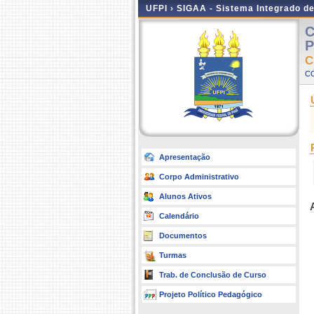
UFPI ›
SIGAA - Sistema Integrado d
C
P
C
C
Apresentação
Corpo Administrativo
Alunos Ativos
Calendário
Documentos
Turmas
Trab. de Conclusão de Curso
Projeto Político Pedagógico