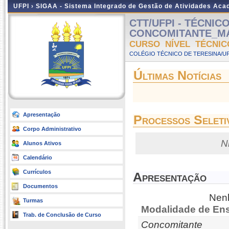
UFPI ›
SIGAA - Sistema Integrado de Gestão de Atividades Ac
CTT/UFPI - TÉCNIC
CONCOMITANTE_MATR
CURSO NÍVEL TÉCNIC
COLÉGIO TÉCNICO DE TERESINA/UFP
Últimas Notícias
Apresentação
Processos Seleti
Corpo Administrativo
N
Alunos Ativos
Calendário
Currículos
Apresentação
Documentos
Nenh
Turmas
Modalidade de Ens
Trab. de Conclusão de Curso
Concomitante