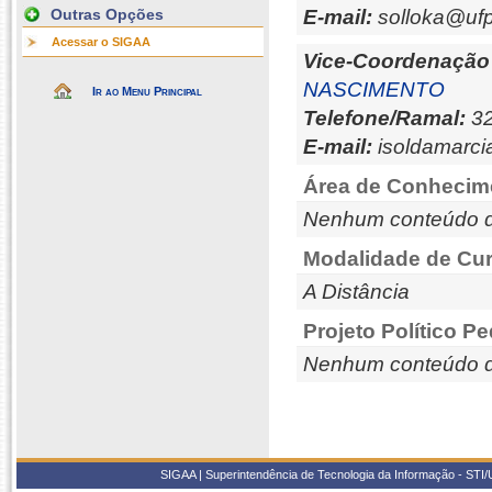
Outras Opções
E-mail:
solloka@ufp
Acessar o SIGAA
Vice-Coordenação
NASCIMENTO
Ir ao Menu Principal
Telefone/Ramal:
32
E-mail:
isoldamarci
Área de Conhecim
Nenhum conteúdo d
Modalidade de Cur
A Distância
Projeto Político P
Nenhum conteúdo d
SIGAA | Superintendência de Tecnologia da Informação - STI/UF