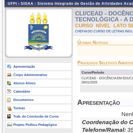
UFPI ›
SIGAA - Sistema Integrado de Gestão de Atividades Ac
CLI/CEAD - DOCÊN
TECNOLÓGICA - A Dis
CURSO NÍVEL LATO S
CHEFIA DO CURSO DE LETRAS INGLE
Últimas Notícias
Processos Seletivos Aberto
Apresentação
Curso/Período
Corpo Administrativo
CLI/CEAD - DOCÊNCIA EM EDUCAÇÃ
28/01/2025
Alunos Ativos
Calendário
Documentos
Apresentação
Turmas
Nenh
Trab. de Conclusão de Curso
Coordenação do C
Projeto Político Pedagógico
Telefone/Ramal:
35