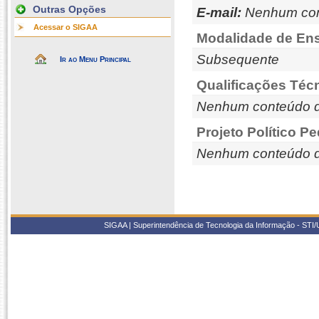
Outras Opções
E-mail:
Nenhum con
Acessar o SIGAA
Modalidade de Ens
Subsequente
Ir ao Menu Principal
Qualificações Téc
Nenhum conteúdo d
Projeto Político P
Nenhum conteúdo d
SIGAA | Superintendência de Tecnologia da Informação - STI/UF