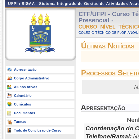
UFPI ›
SIGAA - Sistema Integrado de Gestão de Atividades Ac
CTF/UFPI - Curso T
Presencial -
CURSO NÍVEL TÉCNIC
COLÉGIO TÉCNICO DE FLORIANO/UFP
Últimas Notícias
Apresentação
Processos Seleti
Corpo Administrativo
N
Alunos Ativos
Calendário
Currículos
Apresentação
Documentos
Nenh
Turmas
Coordenação do C
Trab. de Conclusão de Curso
Telefone/Ramal:
Ne